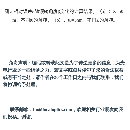
图
2
相对误差
δ
随倾转角度
β
变化的计算结果。（
a
）：
Z=50n
m
，不同
t0
的薄膜；（
b
）：
t0=5nm
，不同
Z
的薄膜。
免责声明：编写或转载此文是为了传递更多的信息，为光
电行业尽一些绵薄之力。若文字或图片侵犯了您的合法权益
或有不当之处，请作者在20个工作日之内与我们联系，我们
将协调给予处理。
联系邮箱：
lm@focaloptics.com
，欢迎相关行业朋友向我
们投稿。谢谢。