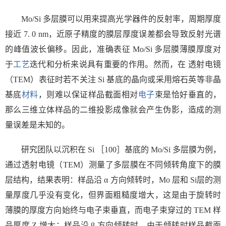
Mo/Si
多层膜可以用来提高光学器件的反射率，周期厚度
接近
7. 0 nm
，近原子精度的膜层厚度误差都会导致反射光谱
的峰值波长偏移。因此，准确表征
Mo/Si
多层膜薄膜厚度对
于
工艺
迭代和分析来说具有重要的作用。然而，在 透射电镜
（
TEM
）表征时若不关注
Si
基底的晶向或采用熔石英等非晶
基底
材料
，则难以保证样品截面相对
电子
束是恰好垂直的，
那么三维立体样品的二维投影成像就会产生伪影，造成的测
量误差是未知的。
研究团队以沉积在
Si
［
100
］基底的
Mo/Si
多层膜为例，
通过透射电镜（
TEM
）测量了多层膜在不同倾转角度下的膜
层结构，结果表明：样品沿
α
方向倾转时，
Mo
层和
Si
层的测
量厚度几乎没有变化，但界面粗糙度增大，这是由于旋转时
薄膜的厚度方向始终与电子束垂直，而电子束穿过的
TEM
样
品厚度
Z
增大；样品沿
β
方向倾转时，由于倾转时样品截面