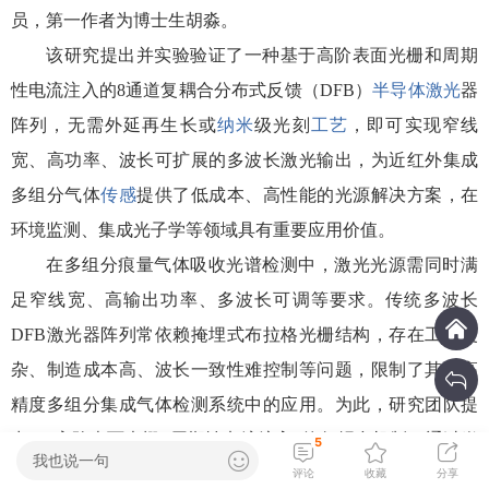
员，第一作者为博士生胡淼。
该研究提出并实验验证了一种基于高阶表面光栅和周期
性电流注入的8通道复耦合分布式反馈（DFB）
半导体
激光
器
阵列，无需外延再生长或
纳米
级光刻
工艺
，即可实现窄线
宽、高功率、波长可扩展的多波长激光输出，为近红外集成
多组分气体
传感
提供了低成本、高性能的光源解决方案，在
环境监测、集成光子学等领域具有重要应用价值。
在多组分痕量气体吸收光谱检测中，激光光源需同时满
足窄线宽、高输出功率、多波长可调等要求。传统多波长
DFB激光器阵列常依赖掩埋式布拉格光栅结构，存在工艺复
杂、制造成本高、波长一致性难控制等问题，限制了其在高
精度多组分集成气体检测系统中的应用。为此，研究团队提
出了“高阶表面光栅+周期性电流注入”的复耦合机制，通过脊
5
我也说一句
波导表面的高阶光栅实现有效折射率调制，采用分段式P型电
评论
收藏
分享