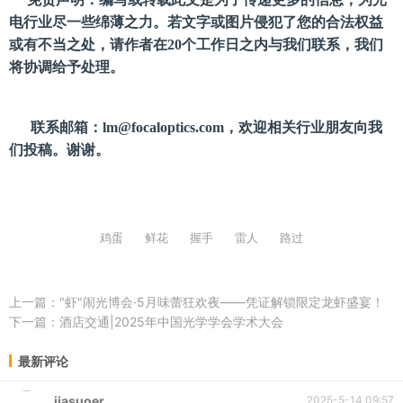
电行业尽一些绵薄之力。若文字或图片侵犯了您的合法权益
或有不当之处，请作者在20个工作日之内与我们联系，我们
将协调给予处理。
联系邮箱：
lm@focaloptics.com
，欢迎相关行业朋友向我
们投稿。谢谢。
鸡蛋
鲜花
握手
雷人
路过
上一篇：
"虾"闹光博会·5月味蕾狂欢夜——凭证解锁限定龙虾盛宴！
下一篇：
酒店交通|2025年中国光学学会学术大会
最新评论
jiasuoer
2025-5-14 09:57